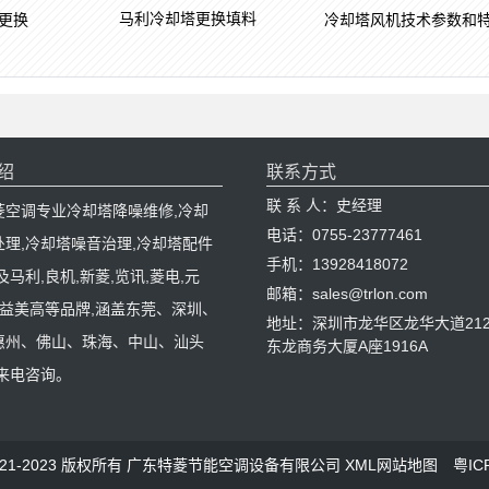
马利冷却塔更换填料
更换
冷却塔风机技术参数和
绍
联系方式
联 系 人：史经理
菱空调专业冷却塔降噪维修,冷却
电话：0755-23777461
处理,冷却塔噪音治理,冷却塔配件
手机：13928418072
及马利,良机,新菱,览讯,菱电,元
邮箱：sales@trlon.com
C,益美高等品牌,涵盖东莞、深圳、
地址：深圳市龙华区龙华大道212
惠州、佛山、珠海、中山、汕头
东龙商务大厦A座1916A
迎来电咨询。
 © 2021-2023 版权所有 广东特菱节能空调设备有限公司
XML网站地图
粤IC