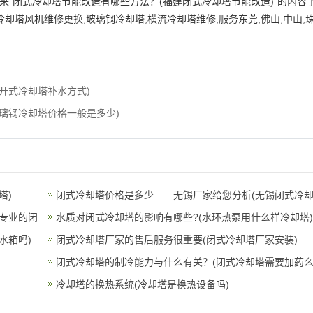
来“闭式冷却塔节能改造有哪些方法？(福建闭式冷却塔节能改造)”的内容
却塔风机维修更换,玻璃钢冷却塔,横流冷却塔维修,服务东莞,佛山,中山,珠
开式冷却塔补水方式)
璃钢冷却塔价格一般是多少)
塔)
闭式冷却塔价格是多少——无锡厂家给您分析(无锡闭式冷
专业的闭
塔
水质对闭式冷却塔的影响有哪些?(水环热泵用什么样冷却塔)
水箱吗)
闭式冷却塔厂家的售后服务很重要(闭式冷却塔厂家安装)
闭式冷却塔的制冷能力与什么有关？(闭式冷却塔需要加药么
冷却塔的换热系统(冷却塔是换热设备吗)