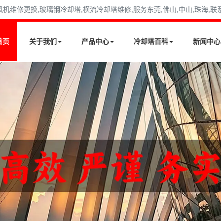
修更换,玻璃钢冷却塔,横流冷却塔维修,服务东莞,佛山,中山,珠海,联系电话
首页
关于我们
产品中心
冷却塔百科
新闻中心