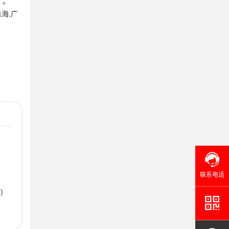
了。
海,广
却
联系电话
)