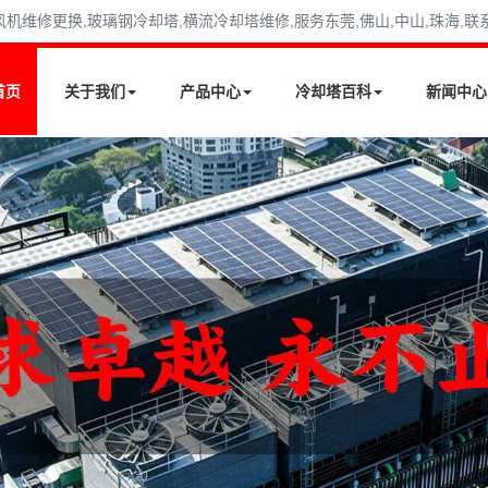
修更换,玻璃钢冷却塔,横流冷却塔维修,服务东莞,佛山,中山,珠海,联系电话
首页
关于我们
产品中心
冷却塔百科
新闻中心