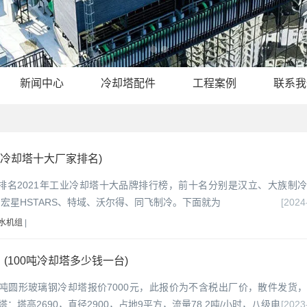
新闻中心
冷却塔配件
工程案例
联系我
冷却塔十大厂家排名)
家排名2021年工业冷却塔十大品牌排行榜，前十名分别是汉立、大族制
宏星HSTARS、特域、沃尔得、同飞制冷。下面就为
[2024
水机组
|
(100吨冷却塔多少钱一台)
00吨圆形玻璃钢冷却塔报价7000元，此报价为不含税出厂价，散件发货
：塔高2690，直径2900，占地9平方，流量78.2吨/小时，八级电
[2023