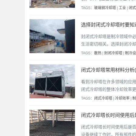
TAGS：
玻璃钢冷却塔
|
工业
|
闭式
选择封闭式冷却塔时要知道
封闭式冷却塔是制冷领域中
生活密切相关。选择封闭冷
TAGS：
散热
|
封闭冷却塔
|
制冷设
闭式冷却塔常用材料分析(
看到冷却塔在许多领域的应
闭式冷却塔的整体冷却效率
TAGS：
闭式冷却塔
|
冷却效率
|
制
闭式冷却塔长时间使用后
闭式冷却塔长时间使用后是
设备继续工作时，所有部件