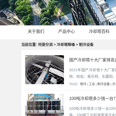
关于我们
产品中心
冷却塔百科
当前位置:
特菱空调
> 冷却塔降噪 > 制冷设备
国产冷却塔十大厂家排名(
2021年国产冷却塔十大厂
特、哈伯、美乐柯、东露阳、
TAGS：
制冷
|
工业
|
制冷设备
|
冷
100吨冷却塔多少钱一台？
100吨冷却塔多少钱一台1
装。100吨工业标准常温冷水塔