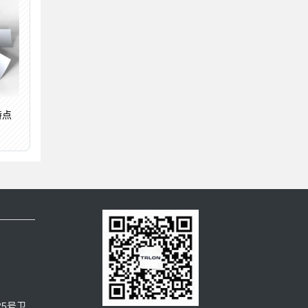
特点
5号卫