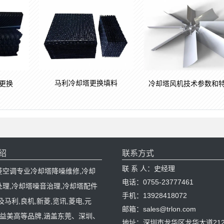
马利冷却塔更换填料
更换
冷却塔风机技术参数和
绍
联系方式
联 系 人：史经理
菱空调专业冷却塔降噪维修,冷却
电话：0755-23777461
处理,冷却塔噪音治理,冷却塔配件
手机：13928418072
及马利,良机,新菱,览讯,菱电,元
邮箱：sales@trlon.com
C,益美高等品牌,涵盖东莞、深圳、
地址：深圳市龙华区龙华大道212