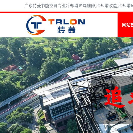
广东特菱节能空调专业冷却塔降噪维修,冷却塔改造,冷却塔风机维
网站