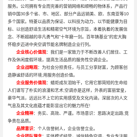
服务。公司拥有专业而完善的营销网络和顺畅的物体系，产品行
销中国30多个省、市、地区、部分产品远销美、欧、东南亚等10
多个国家。特菱以品质为保证、以科技为动力、以节能健康为目
标、以创造舒适生活和精密空气环境为宗旨，本着执着的发展信
念、不断超越的非凡勇气和"十年磨一剑。百年铸基业"的宏大胸
怀稳步迈进中央空调节能名牌制造企业行列。
企业核心价值观
：我们是一家致力于不断改善人们居住、工
作及休闲度假环境，提高生活品质的服务性空调企业。
企业战略观
：为社会分担责任，与员工分享财富，为顾客创
造静谧舒适的环境;用服务创造价值。
企业服务价值观
：蜡炬成灰泪始干，它用它那简短的生命给
人们谱写了朴实的浪漫和艺术;空调亦是这样，外表的富丽堂皇，
豪华气派，远远比不上它的实用感受及文化内涵，深层次的人文
气息及其文化底蕴才能彰显出它的魅力所在!
企业精神
：务实、高效、严谨。市场意识：思路决定出路;竞
争贵在品质。
品牌意识
：个人信誉树人，企业信誉立业。
企业团队理念
：实体模式经营，诚信特色空调，专业专注服