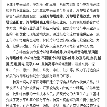
专注于中央空调、冷却塔节能应用、系统方案配套与冷却塔运维
服务的专业企业。公司主营中央空调节能设备、冷却塔节能设备
销售与系统集成配套，深耕
冷却塔维修、冷却塔节能改造、冷却
塔设备配套、冷却塔降噪工程
等核心业务。公司依托成熟合作技
术方案，整合行业先进节能应用经验，聚焦冷却塔与中央空调设
备的节能优化与现场落地实施。通过标准化流程管控供应链、施
工与冷却塔服务全过程，保障冷却塔运行稳定性与综合能效，为
客户提供高适配、高节能的中央空调及冷却塔综合解决方案。
广东特菱空调
专业冷却塔降噪维修,冷却塔噪音治理,玻璃钢
冷却塔维修,冷却塔改造,不锈钢冷却塔配件维修,涉及马利,良机,新
菱,览讯,菱电,元亨,BAC,益美高等冷却塔品牌
，涵盖东莞、深
圳、广州、惠州、佛山、珠海、中山、汕头等，致力于打造变成
优质的冷却系统和配套设施服务项目的厂家。
特菱空调与多家国际集团建立了深度战略合作伙伴关系，注
重发挥人才的比较优势，汇聚吸纳海内外的产业精英，培养和造
就一批训练有素的专业技术人员，把现代化的大型生产加工基地
变成了高水平和客户服务平台。特菱空调能够为客户提供量身订
制式服务，在产品设计、选购、安装、维护方面进行全程跟踪式