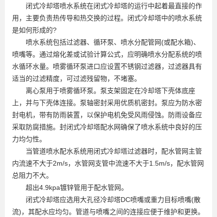
闭式冷却塔喷水系统在闭式冷却塔的运行中起着最直接的作
用，主要负责热传导和热交换的过程。闭式冷却塔中的喷水系统
是如何形成的?
喷水系统包括过滤器、循环泵、喷水分配管网(或配水箱)、
喷嘴等。通过熔化差或试验计算公式，应明确喷水分配系统的喷
水循环水量。喷雾循环泵进口应设置不锈钢过滤器，过滤器具有
适当的过滤精度，可过滤残留物，不堵塞。
离心泵用于喷雾循环泵。泵支架固定在冷却塔下壳体底座
上，并与下壳体连接。泵轴密封采用优质机密封。泵应为防水密
封电机，带有防雨装置，以保护电机免受风雨侵蚀。防雨设备应
采取防腐措施。封闭式冷却塔配水网确保了喷水系统中良好的压
力均匀性。
当管道喷水配水系统用闭式冷却塔过滤器时，配水管网主管
内流速不大于2m/s，水管网支管中流速不大于1.5m/s，配水管网
总阻力不大。
超出4.9kpa镀锌管用于配水管网。
闭式冷却塔应选用大孔径冷却塔DC喷嘴或重力目标喷嘴(散
流)，其配水应均匀。管道与喷嘴之间的连接应便于维护和更换。