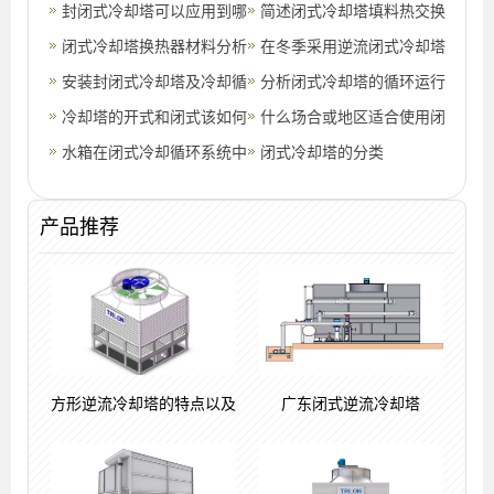
封闭式冷却塔可以应用到哪
简述闭式冷却塔填料热交换
些地方？(封闭式冷却塔效
闭式冷却塔换热器材料分析
层的特点(闭式冷却塔的补
在冬季采用逆流闭式冷却塔
果)
(闭式冷却塔换热器清洗)
安装封闭式冷却塔及冷却循
水率)
时应注意的问题(200t逆流
分析闭式冷却塔的循环运行
环水管理方法(逆流闭式冷
冷却塔的开式和闭式该如何
闭式冷却
有几种方法(闭式冷却塔循
什么场合或地区适合使用闭
却塔安装
选择？(冷却塔的开式和闭
水箱在闭式冷却循环系统中
环供水系
式冷却塔？(闭式冷却塔哪
闭式冷却塔的分类
式该如何选
的作用(闭式冷却塔下还需
里最好)
要循环水
产品推荐
方形逆流冷却塔的特点以及
广东闭式逆流冷却塔