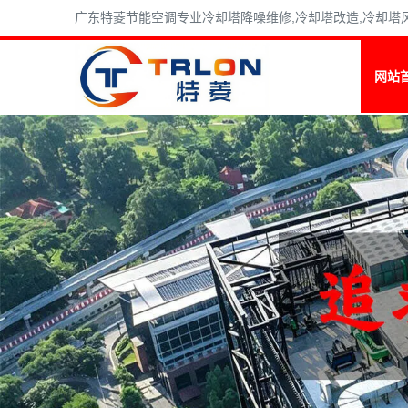
广东特菱节能空调专业冷却塔降噪维修,冷却塔改造,冷却塔风机维
网站