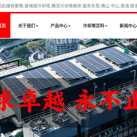
修更换,玻璃钢冷却塔,横流冷却塔维修,服务东莞,佛山,中山,珠海,联系电话
首页
关于我们
产品中心
冷却塔百科
新闻中心