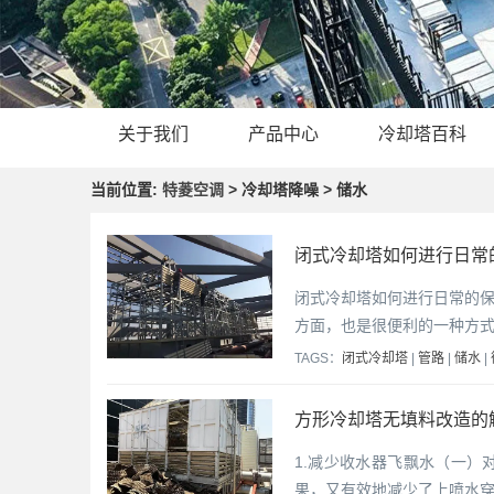
关于我们
产品中心
冷却塔百科
当前位置:
特菱空调
> 冷却塔降噪 > 储水
闭式冷却塔如何进行日常
闭式冷却塔如何进行日常的
方面，也是很便利的一种方
TAGS：
闭式冷却塔
|
管路
|
储水
|
方形冷却塔无填料改造的
1.减少收水器飞飘水（一
果，又有效地减少了上喷水