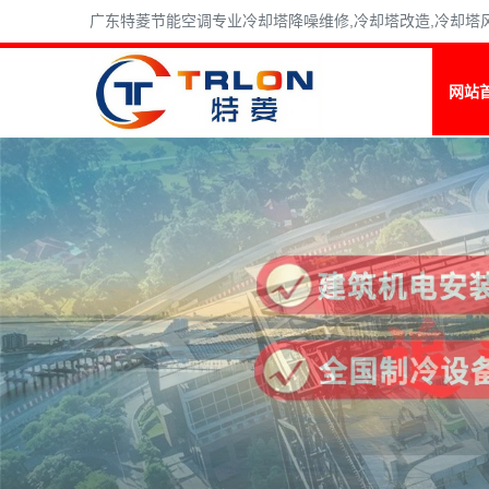
广东特菱节能空调专业冷却塔降噪维修,冷却塔改造,冷却塔风机维
网站