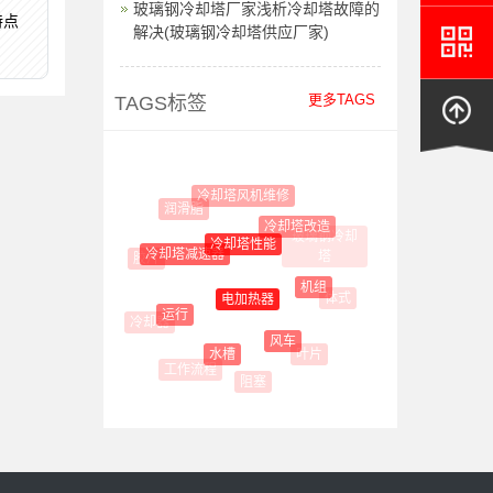
玻璃钢冷却塔厂家浅析冷却塔故障的
特点
解决(玻璃钢冷却塔供应厂家)
更多TAGS
TAGS标签
冷却塔风机维修
润滑脂
冷却塔改造
玻璃钢冷却
冷却塔性能
冷却塔减速器
塔
胶片
机组
体式
电加热器
运行
风车
叶片
水槽
工作流程
阻塞