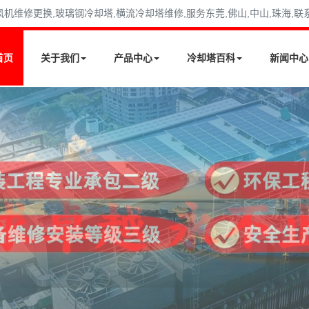
修更换,玻璃钢冷却塔,横流冷却塔维修,服务东莞,佛山,中山,珠海,联系电话
首页
关于我们
产品中心
冷却塔百科
新闻中心