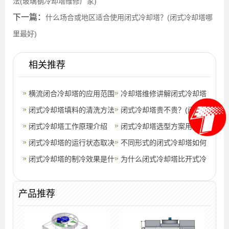
法(玻璃钢冷却塔维修厂家)
下一篇：
什么场合或地区适合使用闭式冷却塔？(闭式冷却塔哪
里最好)
相关推荐
横流闭合冷却塔的应用范围
冷却塔维修讲解闭式冷却塔
(方形横流式冷却塔用途)
闭式冷却塔填料的清洗方法
横流的原因(安徽150吨闭
闭式冷却塔贵不贵？(闭式
(闭式冷却塔的清洗方法)
闭式冷却塔工作原理介绍
式横流式
冷却塔价格估算)
闭式冷却塔选型方案用于中
闭式冷却塔的运行状态取决
央空调(闭式冷却塔选型设
不同形式的闭式冷却塔如何
于哪些因素？(闭式冷却塔
闭式冷却塔的制冷效果是什
计)
区分？(2022年中国闭式冷
为什么闭式冷却塔比开式冷
的重要性)
么决定的？(中央空调冷却
却塔招标)
却塔贵？(开式冷却塔和闭
塔的检查标
式冷却塔降
产品推荐