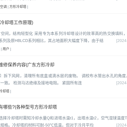
空调
|
方形冷却塔
|
冷却塔工作原理)
省空间，结构轻型化 采用专为本系列冷却塔设计的效率高的热交换填料
D系列及原HBLCD系列相比，其占地面积大幅度下降，由于结
[2024
|
用户
|
维修保养内容(广东方形冷却
: 拆下风网，清理所有底盒或滴水层的废物。 调校布水管出水孔的角度
一致。 检测马达绝缘及接地电阻。 紧固所有连
[2024
冷却塔
|
有哪些?(各种型号方形冷却塔
选择冷却塔时需知冷却水量Q和进塔水温t1，出塔水温t2，空气湿球温度
规格。冷却塔的材料可耐-50℃低温，但对于冷月平均
[2024