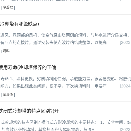
|
冷凝器
|
冷却塔有哪些缺点)
侧进风，靠顶部的风机，使空气经由塔两侧的填料，与热水进行介质交换
面有凸点的点拨片，通过安装头使点波片粘结成整体，以提高
[2023
|
填料
|
使用寿命(冷却塔保养的正确
寿命 1、填料更换，劣质填料刚性弱，承载能力差，很容易变形、松散
却能力，如果出现此类问题，很不幸，下次换填料时一定要严
[2024
|
润滑脂
|
式闭式冷却塔的特点区别?(开
式冷却塔的特点区别? 横流式方形冷却塔的主要特点： 1、节省空间，
计的高效热交换填料，其换热面积大幅度提高，与原H
[2023