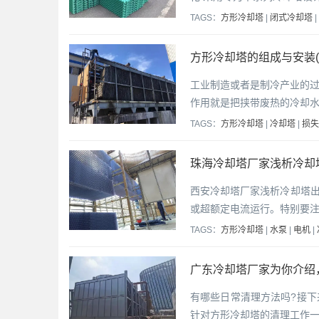
TAGS：
方形冷却塔
|
闭式冷却塔
|
方形冷却塔的组成与安装(
工业制造或者是制冷产业的
作用就是把挟带废热的冷却
TAGS：
方形冷却塔
|
冷却塔
|
损失
珠海冷却塔厂家浅析冷却
西安冷却塔厂家浅析冷却塔出
或超额定电流运行。特别要
TAGS：
方形冷却塔
|
水泵
|
电机
|
广东冷却塔厂家为你介绍
有哪些日常清理方法吗?接
针对方形冷却塔的清理工作一