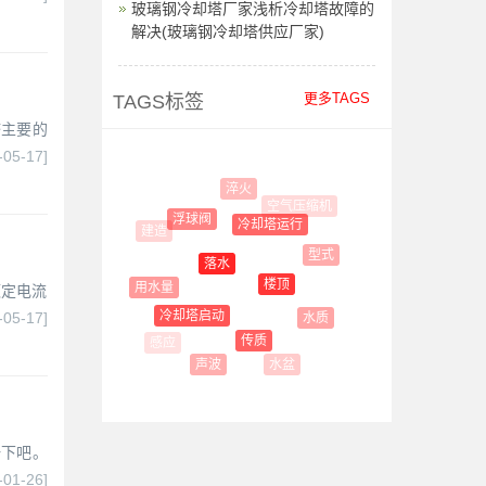
玻璃钢冷却塔厂家浅析冷却塔故障的
解决(玻璃钢冷却塔供应厂家)
更多TAGS
TAGS标签
塔主要的
-05-17]
淬火
空气压缩机
浮球阀
冷却塔运行
型式
落水
楼顶
用水量
额定电流
运作
冷却塔启动
-05-17]
水质
传质
水盆
声波
一下吧。
-01-26]