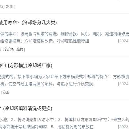
管
|
水量
|
使用寿命？(冷却塔分几大类)
要做的事项：玻璃钢冷却塔的清洗、维修替换、风机、电机、减速机维修
管维修更换等；冷却塔结构改造，冷却塔热性能增加
[2024
塔
|
冷却塔
|
维修
|
四川方形横流冷却塔厂家)
逆流式的。接下来小编为大家介绍下方形横流式冷却塔的特点： 方形横
风机，使空气经由塔两侧的填料，与热水进行介质交换，
[2024
|
方形
|
(冷却塔填料清洗或更换)
水池；2、将清洗剂加入清水中；3、将填料从方形冷却塔中拆下来放入
清水冲洗干净后装回冷却塔；5、用粘有药剂的布放在
[2023