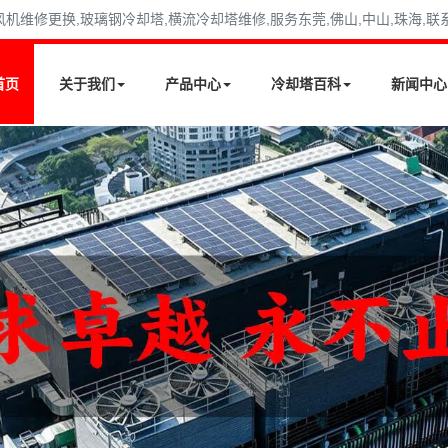
修更换,玻璃钢冷却塔,横流冷却塔维修,服务东莞,佛山,中山,珠海,联系电话
首页
关于我们
产品中心
冷却塔百科
新闻中心