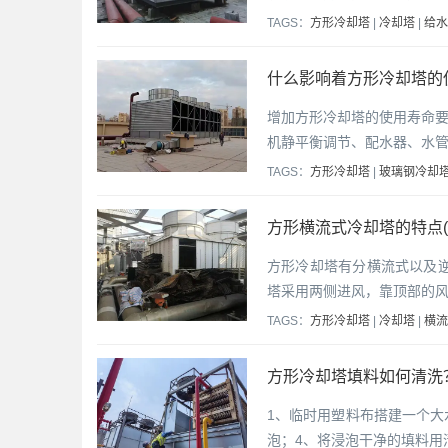
TAGS：
方形冷却塔
|
冷却塔
|
给水
什么影响着方形冷却塔的
增加方形冷却塔的使用寿命
机静平衡调节、配水器、水
TAGS：
方形冷却塔
|
玻璃钢冷却
方形横流式冷却塔的特点(
方形冷却塔有分横流式以及
塔采用两侧进风，靠顶部的
TAGS：
方形冷却塔
|
冷却塔
|
横流
方形冷却塔填料如何清洗？
1、临时用塑料布搭建一个大
泡；4、将浸泡干净的填料用