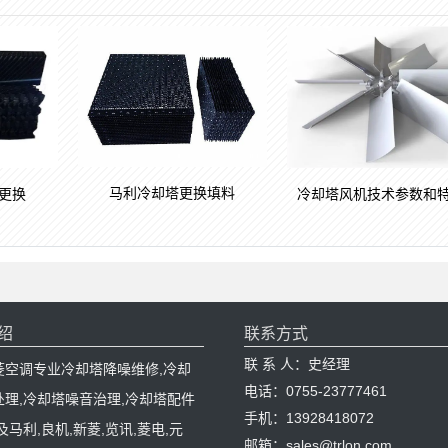
马利冷却塔更换填料
更换
冷却塔风机技术参数和
绍
联系方式
联 系 人：史经理
菱空调专业冷却塔降噪维修,冷却
电话：0755-23777461
处理,冷却塔噪音治理,冷却塔配件
手机：13928418072
及马利,良机,新菱,览讯,菱电,元
邮箱：sales@trlon.com