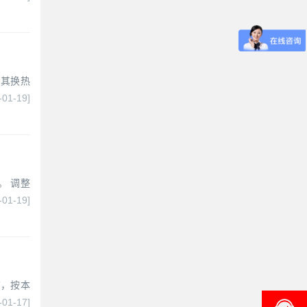
，其换热
-01-19]
。 调整
-01-19]
T，按本
-01-17]