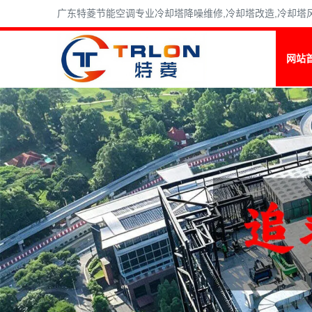
广东特菱节能空调专业冷却塔降噪维修,冷却塔改造,冷却塔风机维
网站