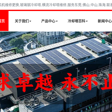
修更换,玻璃钢冷却塔,横流冷却塔维修,服务东莞,佛山,中山,珠海,联系电话
首页
关于我们
产品中心
冷却塔百科
新闻中心