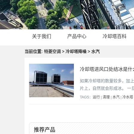
关于我们
产品中心
冷却塔百科
当前位置:
特菱空调
> 冷却塔降噪 > 水汽
冷却塔进风口处结冰是什
如果冷却塔的数量较多，加
片上，自然就会形成冰。 一
TAGS：
运行
|
清理
|
水汽
|
冷水塔
推荐产品