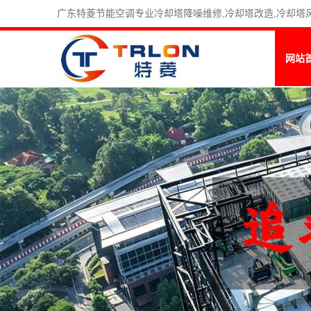
广东特菱节能空调专业冷却塔降噪维修,冷却塔改造,冷却塔风机维
网站