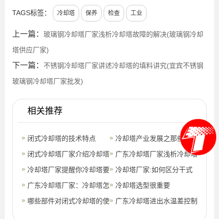
TAGS标签：
冷却塔
保养
检查
工业
上一篇：
玻璃钢冷却塔厂家浅析冷却塔故障的解决(玻璃钢冷却
塔供应厂家)
下一篇：
不锈钢冷却塔厂家讲述冷却塔的填料讲究(宜宾不锈钢
玻璃钢冷却塔厂家批发)
相关推荐
闭式冷却塔的技术特点
冷却塔产业发展之那些年那
闭式冷却塔厂家介绍冷却塔
些事儿
广东冷却塔厂家浅析冷却塔
的补水量应该是多少？(闭
冷却塔厂家提醒你冷却塔要
的布风影响散热?(辽宁工业
冷却塔厂家:如何区分干式
式冷却塔补
定期做好以下几项维护保养
广东冷却塔厂家：冷却塔怎
高温型
冷却塔和湿式冷却塔?(工业
冷却塔选型很重要
工作
样型号选择(滁州专业冷却
哪些部件对闭式冷却塔的使
冷却塔与
广东冷却塔进出水温差控制
塔生产厂家
用寿命有影响？(冷却塔噪
标准(冷却塔进回水温度规