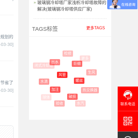
玻璃钢冷却塔厂家浅析冷却塔故障的
解决(玻璃钢冷却塔供应厂家)
更多TAGS
TAGS标签
，规划的
-03-30]
检修
更多
出水
巨细
闭式冷却塔
生风
风管
螺丝
水滴
全节省了
加注
-03-30]
热交换器
破损
水汽
验收
联系电话