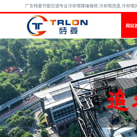
广东特菱节能空调专业冷却塔降噪维修,冷却塔改造,冷却塔风机维
网站