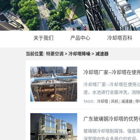
关于我们
产品中心
冷却塔百科
当前位置:
特菱空调
> 冷却塔降噪 > 减速器
冷却塔厂家--冷却塔在使
冷却塔厂家--冷却塔在使用
道，水池进行全面冲洗，消除
TAGS：
冷却塔
|
风机
|
减速器
|
停
广东玻璃钢冷却塔的优势
玻璃钢冷却塔耐腐蚀、强度
深受国内外众多用户的欢迎