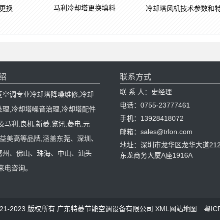
马利冷却塔更换填料
更换
冷却塔风机技术参数和
绍
联系方式
联 系 人：史经理
菱空调专业冷却塔降噪维修,冷却
电话：0755-23777461
处理,冷却塔噪音治理,冷却塔配件
手机：13928418072
及马利,良机,新菱,览讯,菱电,元
邮箱：sales@trlon.com
C,益美高等品牌,涵盖东莞、深圳、
地址：深圳市龙华区龙华大道212
惠州、佛山、珠海、中山、汕头
东龙商务大厦A座1916A
迎来电咨询。
 © 2021-2023 版权所有 广东特菱节能空调设备有限公司
XML网站地图
粤IC