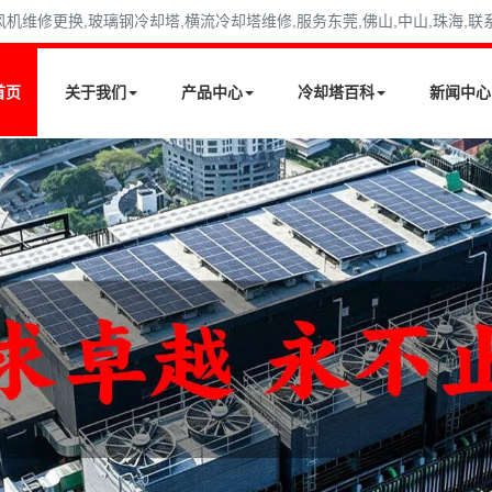
修更换,玻璃钢冷却塔,横流冷却塔维修,服务东莞,佛山,中山,珠海,联系电话
首页
关于我们
产品中心
冷却塔百科
新闻中心