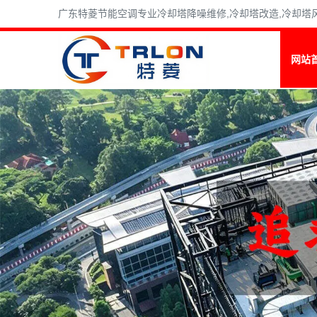
广东特菱节能空调专业冷却塔降噪维修,冷却塔改造,冷却塔风机维
网站