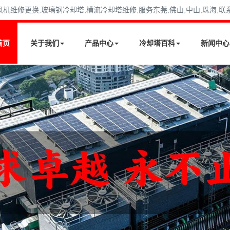
修更换,玻璃钢冷却塔,横流冷却塔维修,服务东莞,佛山,中山,珠海,联系电话
首页
关于我们
产品中心
冷却塔百科
新闻中心