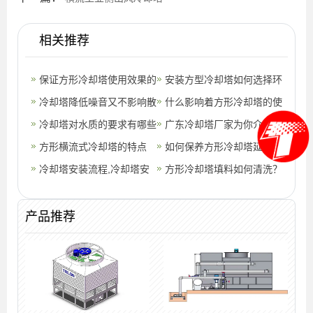
相关推荐
保证方形冷却塔使用效果的
安装方型冷却塔如何选择环
方法,方形冷却塔填料
冷却塔降低噪音又不影响散
境？
什么影响着方形冷却塔的使
热效率的方法
冷却塔对水质的要求有哪些
用寿命？(冷却塔分几大类)
广东冷却塔厂家为你介绍，
方形横流式冷却塔的特点
冷却塔的日常清理工作有哪
如何保养方形冷却塔延长使
(四川方形横流冷却塔厂家)
冷却塔安装流程,冷却塔安
些?(广东
用寿命(冷却塔保养的正确
方形冷却塔填料如何清洗？
装过程中的注意事项
方法)
(冷却塔填料清洗或更换)
产品推荐