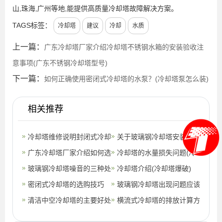
山,珠海,广州等地,能提供高质量冷却塔故障解决方案。
TAGS标签：
冷却塔
建议
冷却
水质
上一篇：
广东冷却塔厂家介绍冷却塔不锈钢水箱的安装验收注
意事项(广东不锈钢冷却塔型号)
下一篇：
如何正确使用密闭式冷却塔的水泵？(冷却塔泵怎么装)
相关推荐
冷却塔维修说明封闭式冷却
关于玻璃钢冷却塔安装要求
塔的应用范围(扬州闭式冷
广东冷却塔厂家介绍如何选
冷却塔的水量损失问题(冷
却塔电机
择冷却塔的安装环境(专业
玻璃钢冷却塔噪音的三种处
却塔水损失怎么算)
冷却塔介绍(冷却塔爆破)
冷却塔生
理方法
密闭式冷却塔的选购技巧
玻璃钢冷却塔出现问题应该
清洁中空冷却塔的主要好处
怎么解决？
横流式冷却塔的排放计算方
是什么?(中空式冷却塔清
法是什么?(冷却塔保有水量