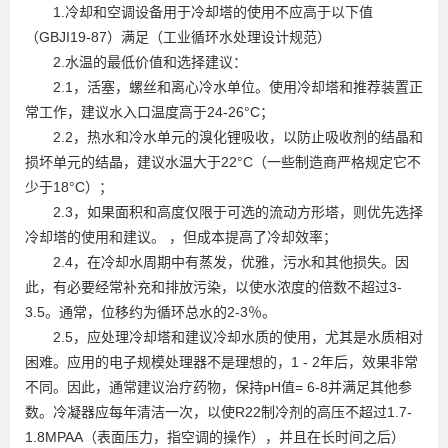
1.冷却和空调设备用于冷却塔的使用不应高于以下值
（GBJI19-87）满足（工业循环水处理设计规范）
2.水温的最低价值和选择建议：
2.1，活塞，螺丝和离心冷水单位。使用冷却塔和推荐装置正
常工作，建议水入口温度高于24-26°C；
2.2，热水和冷水单元的溴化锂吸收，以防止吸收剂的结晶和
损坏单元的结晶，建议水温大于22°C（一些制造商严格规定它不
少于18°C）；
2.3，如果面积和高度仅限于可选的流动方形塔，则优先选择
冷却塔的使用和建议。 ，但成本提高了冷却效率；
2.4，在冷却水周期中有蒸发，优雅，污水和其他损失。因
此，有必要经常补充和排放污染，以使水浓度的倍数不超过3-
3.5。通常，位移约为循环总水的2-3％。
2.5，应处理冷却塔和建议冷却水质的使用，尤其是水质相对
困难。应用的电子规模处理器不是理想的，1 - 2年后，效果非常
不同。因此，通常建议治疗药物，保持pH值= 6-8并满足其他参
数。冷凝器应每年清洁一次，以使R22制冷剂的高压不超过1.7-
1.8MPAA（表面压力，指空调的操作），并且在长时间之后）