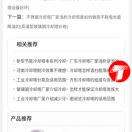
塔设备好坏)
下一篇：
不锈钢冷却塔厂家浅析冷却塔是如何做到不耗电也能
降温的(高温型玻璃钢冷却塔价格)
相关推荐
新型节能冷却塔本系列冷却
广东冷却塔厂家浅析逆流冷
塔与传统冷却塔的优势
河南冷却塔制冷效果不理想
却塔如何保证冷却效果的
冷却塔怎样清扫脱落的垢渣
的可能原因
工业冷却塔分类及适用范围
(南京逆流
方形冷却塔的组成与安装
(工业冷却塔能效标准)
玻璃钢冷却塔厂家介绍冷却
(225吨方形冷却塔安装步
怎样才能保证冷却塔发挥大
塔漂水的处理方法(工业型
工业冷却塔厂家介绍减少冷
骤)
功效(冷却塔安装参数)
密闭式冷却塔的适用范围
玻璃钢冷
却塔填料堵塞的三大措施
(全国最大
产品推荐