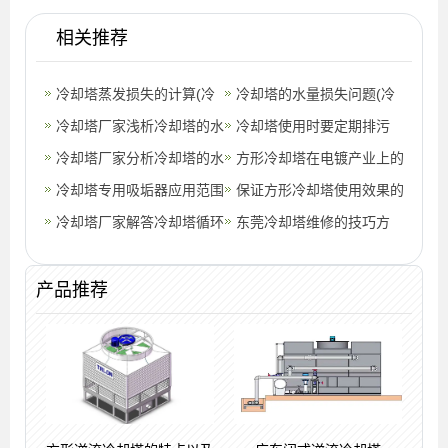
相关推荐
冷却塔蒸发损失的计算(冷
冷却塔的水量损失问题(冷
却塔蒸发的损失怎么计算)
冷却塔厂家浅析冷却塔的水
却塔水损失怎么算)
冷却塔使用时要定期排污
量损失问题(冷却塔设备好
冷却塔厂家分析冷却塔的水
(开式冷却塔需要定期排污
方形冷却塔在电镀产业上的
坏判断)
量损失原因(如何判断冷却
冷却塔专用吸垢器应用范围
吗)
应用(方形冷却塔研发)
保证方形冷却塔使用效果的
塔设备好
(冷却塔除垢剂的使用比例)
冷却塔厂家解答冷却塔循环
方法,方形冷却塔填料
东莞冷却塔维修的技巧方
降温效果差原因及改善措施
法,东莞菱和冷却塔
(冷却塔
产品推荐