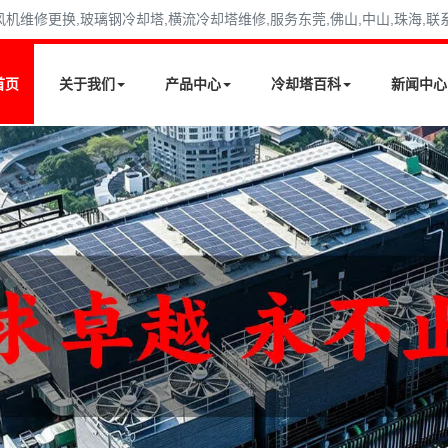
修更换,玻璃钢冷却塔,横流冷却塔维修,服务东莞,佛山,中山,珠海,联系电话
首页
关于我们
产品中心
冷却塔百科
新闻中心