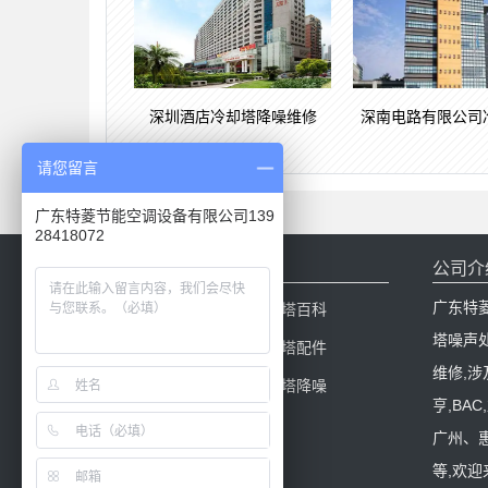
深圳酒店冷却塔降噪维修
深南电路有限公司
请您留言
广东特菱节能空调设备有限公司139
28418072
网站导航
公司介
广东特
网站首页
冷却塔百科
塔噪声
产品中心
冷却塔配件
维修,涉
新闻中心
冷却塔降噪
亨,BA
工程案例
广州、
等,欢