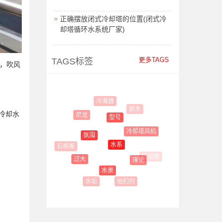
正确摆放闭式冷却塔的位置(闭式冷
却塔循环水系统厂家)
更多TAGS
TAGS标签
，吹风
冷凝器
放水
冷却水
尼龙
型号
通风
冷却塔风机
氛围
水系
石棉板
热交换
过大
理论
水景
他们的
水垢