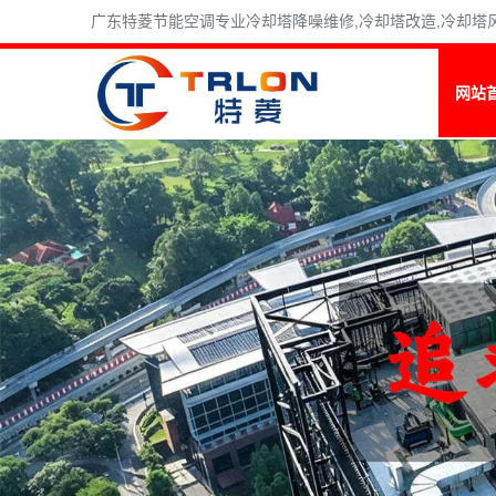
广东特菱节能空调专业冷却塔降噪维修,冷却塔改造,冷却塔风机维
网站