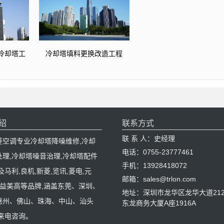
冷却塔工
冷却塔填料更换改造工程
绍
联系方式
联 系 人：史经理
菱空调专业冷却塔降噪维修,冷却
电话：0755-23777461
处理,冷却塔噪音治理,冷却塔配件
手机：13928418072
及马利,良机,新菱,览讯,菱电,元
邮箱：sales@trlon.com
C,益美高等品牌,涵盖东莞、深圳、
地址：深圳市龙华区龙华大道212
惠州、佛山、珠海、中山、汕头
东龙商务大厦A座1916A
迎来电咨询。