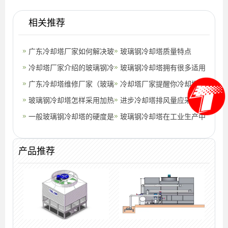
相关推荐
广东冷却塔厂家如何解决玻
玻璃钢冷却塔质量特点
璃钢冷却塔防冻的方法(广
冷却塔厂家介绍的玻璃钢冷
玻璃钢冷却塔拥有很多适用
东玻璃钢
却塔的特点(玻璃钢冷却塔
广东冷却塔维修厂家（玻璃
领域
冷却塔厂家提醒你冷却塔要
和闭式冷
钢冷却塔维修改造）
玻璃钢冷却塔怎样采用加热
定期做好以下几项维护保养
进步冷却塔排风量应采取哪
板来保温(玻璃钢冷却塔厂
一般玻璃钢冷却塔的硬度是
工作
些措施
玻璃钢冷却塔在工业生产中
家山东鹏
怎样的？
的广泛应用
产品推荐