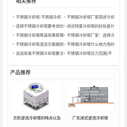
相关推荐
不锈钢冷却塔-不锈钢冷却
不锈钢冷却塔厂家简述冷却
塔批发价格
选择不锈钢冷却塔要考虑的
塔防冻措施(辽宁高温工业
闭式特菱冷却塔的好处是什
三大要素(不锈钢闭式冷却
不锈钢冷却塔降温效果原理
型玻璃钢
么(冷却塔的工作原理和冷
不锈钢冷却塔厂家：选择冷
塔有哪些
(高温型不锈钢冷却塔能降
不锈钢冷却塔清洗方案细则
却过程)
却塔时为什么要计算?(不锈
不锈钢冷却塔什么地方用的
温多少度
(苏州不锈钢喷淋塔方案)
说说安装不锈钢冷却塔要注
钢冷却塔
多一些(不锈钢冷却塔哪个
不锈钢冷却塔压力范围(不
意的细节
牌子好)
锈钢冷却塔系统)
产品推荐
方形逆流冷却塔的特点以及
广东闭式逆流冷却塔