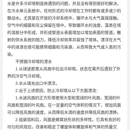
水是许多冷却塔制造商遇到的问题，并且没有得到很好的解决。
在冷水单元系统中，任何形式的冷却塔在工作时都有或多或少的
飘动水。尤其是在开放的冷却系统中，循环水与大气直接接触。
空气中的细菌和灰尘保留在塔中，导致循环水的浊度，藻类在塔
的湿部分中形成，并形成管道从表面增加以增加表面的管道。散
射的供水系统的阻力，降低冷却效率并腐蚀了塔体。漂浮在大气
中的液滴也很可能携带细菌和污染源，从而导致大气或人类的污
染。
不锈钢冷却塔的漂水
1.从球迷那里从风扇中拉出冷却塔。状态在离开后遇到了外
界的冷空气冷却塔。
3.水从填充出口中漂浮。
2.出于上述原因，防止冷却塔从以下方面漂流：
1.水迷风扇的正方形塔使用大型和宽阔的叶风扇，宽阔的叶
风扇和宽阔的叶风扇。在一定量的空气体积的情况下，增加风面
可以降低风扇的速度，从而降低水滴的速度并降低风扇的漂移。
2.组装馅料后，风面是蜂窝状形状的多样性。它具有良好的
均匀的风效应，改善和稳定了螺旋体和螺旋体和气体的热量交