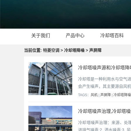
关于我们
产品中心
冷却塔百科
当前位置:
特菱空调
> 冷却塔降噪 > 声屏障
冷却塔噪声源和冷却塔降
冷却塔是一种利用水与空气
会产生噪声，其主要源自风
TAGS：
风机
|
声屏障
|
冷却塔降噪
冷却塔噪声治理,冷却塔
冷却塔噪声治理：来源、处理
进排气噪声;2. 洒水噪声;3