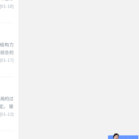
[01-18]
态结构力
应综合的
[01-17]
布局的过
定。 玻
[01-13]