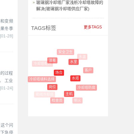
玻璃钢冷却塔厂家浅析冷却塔故障的
解决(玻璃钢冷却塔供应厂家)
屏和变频
更多TAGS
TAGS标签
如果冬季
[01-28]
安全卫生
水温
温差
水里
客户
局的过程
场合
水塔
冷却塔填料选择
。 工业
工质
岗位
冷却塔防腐
[01-24]
主机
明火
检查员
，这个问
按下急停