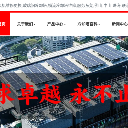
修更换,玻璃钢冷却塔,横流冷却塔维修,服务东莞,佛山,中山,珠海,联系电话
首页
关于我们
产品中心
冷却塔百科
新闻中心