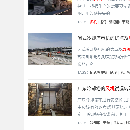
控制。根据生产的需要预先
响，用温感探头的
TAGS：
风机
|
运行
|
调速器
|
节能
闭式冷却塔电机的优点及
闭式冷却塔电机的优点及
风
式冷却塔电机的关键核心部
循环。将
TAGS：
闭式冷却塔
|
制冷
|
冷却塔
广东冷却塔的
风机
试运转
广东冷却塔在进行安装的 
中应该有效的考虑其两塔之
定。 冷却塔在安装前，其用
TAGS：
冷却塔
|
安装
|
或者是
|
过