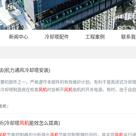
新闻中心
冷却塔配件
工程案例
联系我
法(机力通风冷却塔安装)
重要的部件之一。严格遵守本部件的有效维护计划，有利于提高闭式冷却
式冷却塔制造商在检查
风机
时会断开
风机
电机的开关电源。有时，由于自
主机
|
析(冷却塔
风机
能效怎么提高)
风机
节能控制器的分析提出
风机
节能控制管理的目的，是实现
风机
运行