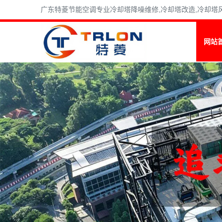
广东特菱节能空调专业冷却塔降噪维修,冷却塔改造,冷却塔风机维
网站