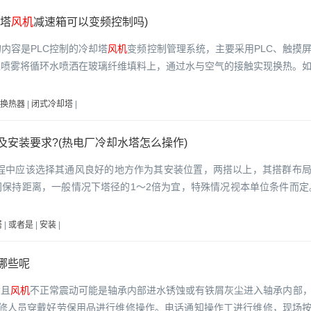
却塔
风机
减速箱可以变频控制吗)
内容是PLC控制的冷却塔
风机
变频控制管理系统，主要采用PLC、触摸
过喷雾将循环水喷洒在玻璃纤维填料上，通过水与空气的接触实现换热。
换热器
|
闭式冷却塔
|
及安装要求?(热电厂冷却水塔怎么操作)
过程中应该选择其通风良好的地方作为其安装位置，两搭以上，其搭群布
保持距离，一般情况下塔径的1～2倍为宜，特殊情况视本单位条件而定
塔
|
或者是
|
安装
|
哪些呢
大且
风机
不正常震动可能是轴承内部进水锈蚀或有铁屑灰尘进入轴承内部
修人员穿戴好劳保用品进行维修操作。电话通知操作工进行维修，现场