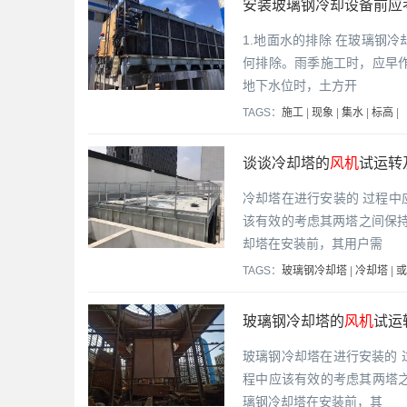
安装玻璃钢冷却设备前应
1.地面水的排除 在玻璃钢
何排除。雨季施工时，应早作
地下水位时，土方开
TAGS：
施工
|
现象
|
集水
|
标高
|
谈谈冷却塔的
风机
试运转
冷却塔在进行安装的 过程
该有效的考虑其两塔之间保持
却塔在安装前，其用户需
TAGS：
玻璃钢冷却塔
|
冷却塔
|
或
玻璃钢冷却塔的
风机
试运
玻璃钢冷却塔在进行安装的
程中应该有效的考虑其两塔
璃钢冷却塔在安装前，其