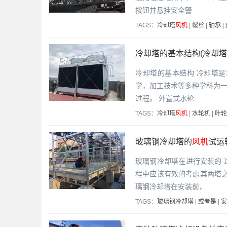
按钮并悬挂安全警
TAGS：
冷却塔
风机
|
螺丝
|
轴承
|
冷却塔的基本结构(冷却塔
冷却塔的基本结构 冷却塔
学，加工技术等多种学科为
过程。 外置式水轮
TAGS：
冷却塔
风机
|
水轮机
|
叶轮
玻璃钢冷却塔的
风机
试运
玻璃钢冷却塔在进行安装的
程中应该有效的考虑其两塔之
璃钢冷却塔在安装前，
TAGS：
玻璃钢冷却塔
|
或者是
|
安