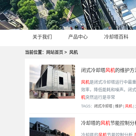
关于我们
产品中心
冷却塔百科
当前位置：
网站首页
> 风机
闭式冷却塔
风机
的维护方
风机
是闭式冷却塔运行中最
效率，降低能耗和噪声。闭
机
突然运行是非常
TAGS：
闭式冷却塔
|
维护
|
风机
|
冷却塔的
风机
节能控制分
冷却塔的
风机
节能控制分析