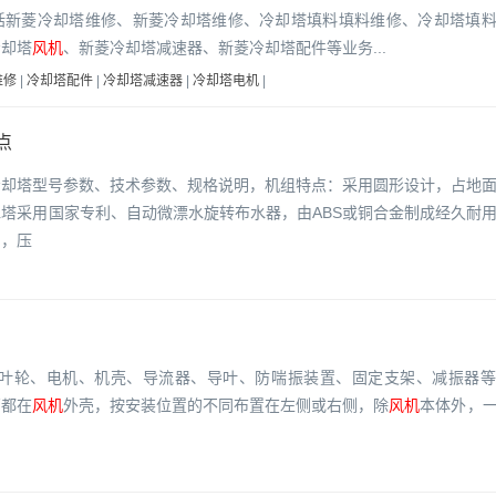
括新菱冷却塔维修、新菱冷却塔维修、冷却塔填料填料维修、冷却塔填
冷却塔
风机
、新菱冷却塔减速器、新菱冷却塔配件等业务...
维修
|
冷却塔配件
|
冷却塔减速器
|
冷却塔电机
|
点
冷却塔型号参数、技术参数、规格说明，机组特点：采用圆形设计，占地
塔采用国家专利、自动微漂水旋转布水器，由ABS或铜合金制成经久耐
匀，压
叶轮、电机、机壳、导流器、导叶、防喘振装置、固定支架、减振器等
管都在
风机
外壳，按安装位置的不同布置在左侧或右侧，除
风机
本体外，