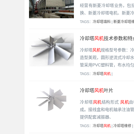
经营有新菱冷却塔业务，包
换、新菱冷却塔电机、新菱
TAGS：
冷却塔填料
|
新菱冷却塔
冷却塔
风机
技术参数和特
冷却塔
风机
规格型号参数：
造型美观，圆形逆流式冷却水
管采用PVC塑料管，布水均
TAGS：
冷却塔
风机
|
冷却塔
风机
叶片
冷却塔
风机
结构形式
风机
由
成。接线盒和电机轴承注油
提供配套减振器、
TAGS：
冷却塔
风机
|
冷却塔维修
|