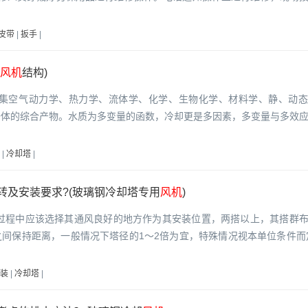
皮带
|
扳手
|
风机
结构)
是集空气动力学、热力学、流体学、化学、生物化学、材料学、静、动
一体的综合产物。水质为多变量的函数，冷却更是多因素，多变量与多效
|
冷却塔
|
转及安装要求?(玻璃钢冷却塔专用
风机
)
 过程中应该选择其通风良好的地方作为其安装位置，两搭以上，其搭群
间保持距离，一般情况下塔径的1～2倍为宜，特殊情况视本单位条件而
装
|
冷却塔
|