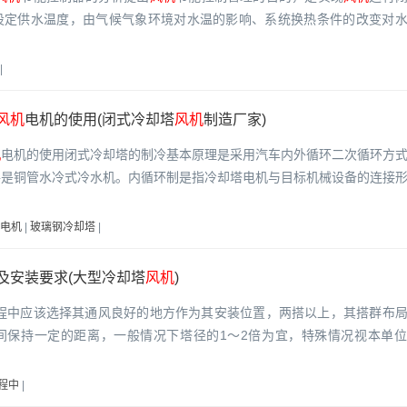
设定供水温度，由气候气象环境对水温的影响、系统换热条件的改变对
|
风机
电机的使用(闭式冷却塔
风机
制造厂家)
机
电机的使用闭式冷却塔的制冷基本原理是采用汽车内外循环二次循环方
件是铜管水冷式冷水机。内循环制是指冷却塔电机与目标机械设备的连接
电机
|
玻璃钢冷却塔
|
及安装要求(大型冷却塔
风机
)
过程中应该选择其通风良好的地方作为其安装位置，两搭以上，其搭群布
间保持一定的距离，一般情况下塔径的1～2倍为宜，特殊情况视本单
程中
|