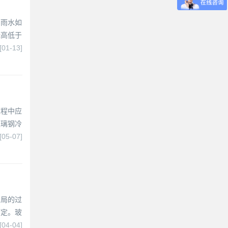
的雨水如
标高低于
[01-13]
过程中应
玻璃钢冷
[05-07]
布局的过
而定。玻
[04-04]