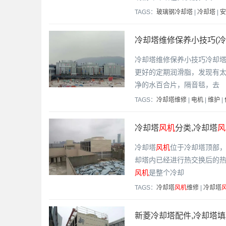
TAGS：
玻璃钢冷却塔
|
冷却塔
|
安
冷却塔维修保养小技巧(
冷却塔维修保养小技巧冷却
更好的定期润滑脂，发现有
净的水百合片，隔音毯，去
TAGS：
冷却塔维修
|
电机
|
维护
|
冷却塔
风机
分类,冷却塔
风
冷却塔
风机
位于冷却塔顶部
却塔内已经进行热交换后的
风机
是整个冷却
TAGS：
冷却塔
风机
维修
|
冷却塔
新菱冷却塔配件,冷却塔填