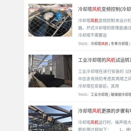
冷却塔
风机
变频控制(冷
冷却塔
风机
变频控制本设计的
器。开式冷却塔的原理是通
冷却塔不需要运
TAGS：
冷却塔
风机
|
冬季冷却塔
|
工业冷却塔的
风机
试运转
工业冷却塔在进行安装的 
中应该有效的考虑其两塔之间
冷却塔在安装前，其用
TAGS：
工业冷却塔
|
玻璃钢冷却
冷却塔
风机
更换的步骤有
冷却塔
风机
运行时，噪声很
题处理过程如下： 1、维