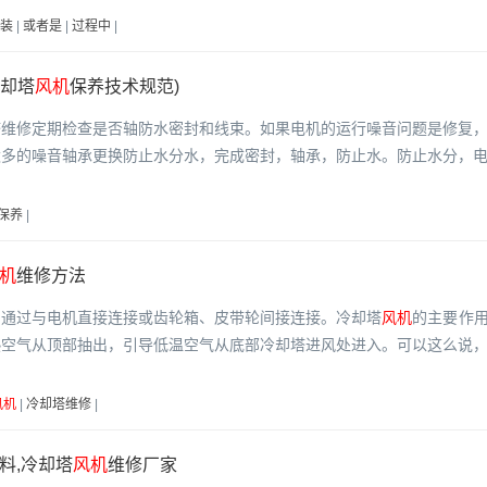
装
|
或者是
|
过程中
|
冷却塔
风机
保养技术规范)
塔维修定期检查是否轴防水密封和线束。如果电机的运行噪音问题是修复
太多的噪音轴承更换防止水分水，完成密封，轴承，防止水。防止水分，
保养
|
机
维修方法
，通过与电机直接连接或齿轮箱、皮带轮间接连接。冷却塔
风机
的主要作
热空气从顶部抽出，引导低温空气从底部冷却塔进风处进入。可以这么说
风机
|
冷却塔维修
|
料,冷却塔
风机
维修厂家