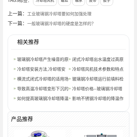
TAGS标签：
冷却塔风机
螺丝
轴承
皮带
扳手
上一篇：
工业玻璃钢冷却塔要如何加强处理
下一篇：
一般玻璃钢冷却塔的硬度是怎样的？
相关推荐
玻璃钢冷却塔产生噪音的原
闭式冷却塔出水温度过高原
因是什么？
冷却塔安装方法,冷却塔安
因,冷却塔出水温度过高解
冷却塔风机技术参数和特点
装注意事项
横流式闭式冷却塔的适用场
决方法
玻璃钢冷却塔运行前填料检
所
导致高温冷却塔变形下沉的
查工作的重要性
冷却塔价格--玻璃钢冷却塔
原因是什么
如何提高玻璃钢冷却塔降温
的保养维护(玻璃钢冷却塔
影响不锈钢冷却塔的降温作
系统的使用效果(玻璃钢冷
安装价格
用的好坏原因
却塔有什
产品推荐