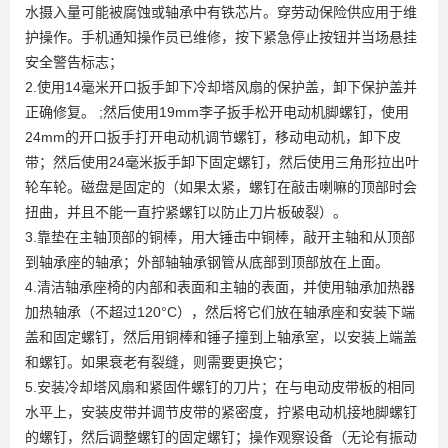
水摄入量可能被腐蚀或轴承中有铁芯片。穿劳动保险供应用于维
护操作。手机通知操作员已维修，按下紧急停止按钮并当场悬挂
安全警告标志；
2.使用14毫米开口扳手卸下冷却塔风扇的保护盖，卸下保护盖并
正确修复。 ;然后使用19mm李子扳手松开电动机脚螺钉，使用
24mm的开口扳手打开电动机调节螺钉，移动电动机，卸下皮
带；然后使用24毫米扳手卸下固定螺钉，然后使用三角形拉出叶
轮车轮。磁盘是固定的（如果太紧，螺钉在敲击喇嘛的顶部时会
扭曲，并且不能一直拧紧螺钉以防止刀片板破裂）。
3.靠垫在主轴顶部的铜棒，用大锤击中铜棒，敲开主轴和从顶部
到轴承座的轴承；外部轴轴承钢管从底部到顶部放在上面。
4.清洁轴承座椅的内部和表面和主轴的表面，并使用轴承加热器
加热轴承（不超过120°C），然后将它们放在轴承座和安装下端
盖和固定螺钉，然后用铜棒和锤子撞到上轴承室，以安装上端盖
和螺钉。如果衰老有裂缝，则需要更换它；
5.安装冷却塔风扇和紧固件螺钉的刀片；在与电动皮带板的相同
水平上，安装皮带并调节皮带的紧密度，拧紧电动机接地脚螺钉
的螺钉，然后调整螺钉的固定螺钉；操作观察设备（无论有振动