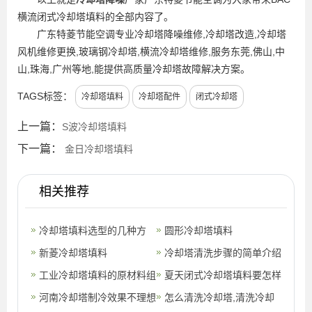
横流闭式冷却塔填料的全部内容了。
广东特菱节能空调专业冷却塔降噪维修,冷却塔改造,冷却塔
风机维修更换,玻璃钢冷却塔,横流冷却塔维修,服务东莞,佛山,中
山,珠海,广州等地,能提供高质量冷却塔故障解决方案。
TAGS标签：
冷却塔填料
冷却塔配件
闭式冷却塔
上一篇：
S波冷却塔填料
下一篇：
金日冷却塔填料
相关推荐
冷却塔填料选型的几种方
圆形冷却塔填料
法,冷却塔填料怎么选择
新菱冷却塔填料
冷却塔清洗步骤的简单介绍
工业冷却塔填料的原材料组
夏天闭式冷却塔填料要怎样
成?(冷却塔填料工作原理)
河南冷却塔制冷效果不理想
维护保养？
怎么清洗冷却塔,清洗冷却