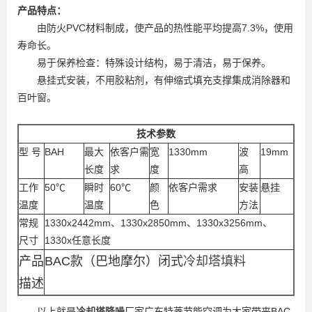
产品特点：
由防火PVC材料制成，使产品的热性能平均提高7.3%，使用
寿命长。
易于保养检查：特殊设计结构，易于清洁，易于保养。
悬挂式安装，不用胶粘剂，有伸缩式填充支撑集成消除器和
百叶窗。
技术参数
型 号
BAH
最大
依客户需
宽
1330mm
波
19mm
长度
求
度
高
工作
50℃
瞬时
60℃
颜
依客户需求
安装
悬挂
温度
温度
色
方法
常规
1330x2442mm、1330x2850mm、1330x3256mm、
尺寸
1330x任意长度
产品
BAC款（巴地摩尔）闭式
冷却塔填料
描述
以上就是
冷却塔降噪
厂家广东特菱节能空调为大家带来BAC