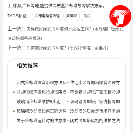
山,珠海,广州等地,能提供高质量冷却塔故障解决方案。
TAGS标签：
冷却塔噪音治理
声屏障
风机
上一篇：
怎样做好闭式冷却塔的水处理工作？(水处理厂密闭式
冷却塔哪些品牌好)
下一篇：
为何选择闭式冷却塔？(闭式冷却塔厂家推荐)
相关推荐
闭式冷却塔噪音治理方法及
住宅小区冷却塔噪音治理方
注意事项介绍
冷却塔噪声源和冷却塔降噪
案及效果介绍
不锈钢冷却塔厂家浅析冷却
处理方法介绍
玻璃钢冷却塔维护8步走
塔是如何做到不耗电也能降
玻璃钢冷却塔厂家浅析冷却
玻璃钢冷却塔如何正确选购
温的(高
塔是如何做到不耗电也能降
冷却塔的质量是市场竞争的
(玻璃钢冷却塔选哪家)
关于冷却塔运转时的注意事
温的(玻
核心!(大中型方形冷却塔)
闭式冷却塔风机的维护方法
项
(机力通风冷却塔安装)