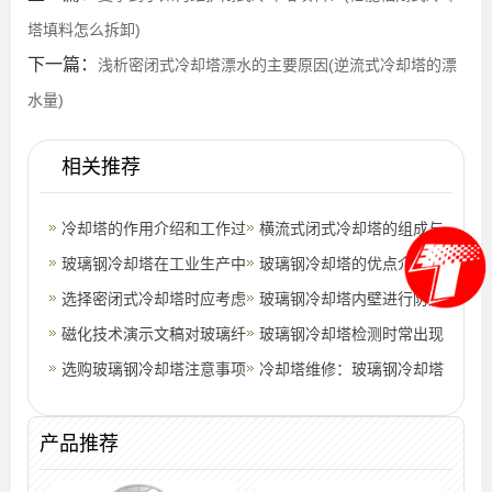
塔填料怎么拆卸)
下一篇：
浅析密闭式冷却塔漂水的主要原因(逆流式冷却塔的漂
水量)
相关推荐
冷却塔的作用介绍和工作过
横流式闭式冷却塔的组成与
程
玻璃钢冷却塔在工业生产中
结构(郑州闭式横流冷却塔
玻璃钢冷却塔的优点介绍
的广泛应用
选择密闭式冷却塔时应考虑
价格高不
(玻璃钢冷却塔到泵房距离)
玻璃钢冷却塔内壁进行防腐
哪些因素(800吨密闭式冷
磁化技术演示文稿对玻璃纤
处理步骤(朔州防腐玻璃钢
玻璃钢冷却塔检测时常出现
却塔哪个
维增强塑料冷却塔
选购玻璃钢冷却塔注意事项
冷却塔厂
问题有哪些?(玻璃钢冷却塔
冷却塔维修：玻璃钢冷却塔
(甘肃标准型玻璃钢冷却塔
安装后
进行使用及维修维护保养
厂)
(玻璃钢冷却
产品推荐