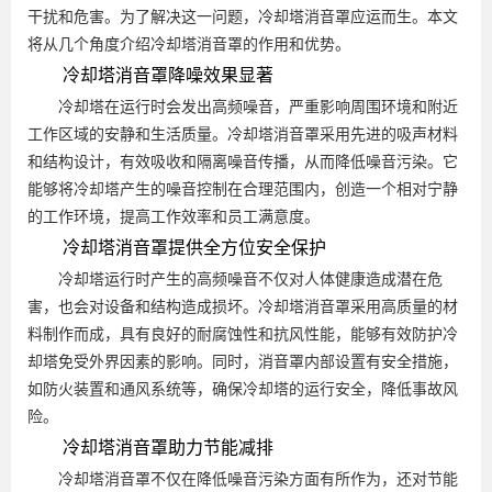
干扰和危害。为了解决这一问题，冷却塔消音罩应运而生。本文
将从几个角度介绍冷却塔消音罩的作用和优势。
冷却塔消音罩降噪效果显著
冷却塔在运行时会发出高频噪音，严重影响周围环境和附近
工作区域的安静和生活质量。冷却塔消音罩采用先进的吸声材料
和结构设计，有效吸收和隔离噪音传播，从而降低噪音污染。它
能够将冷却塔产生的噪音控制在合理范围内，创造一个相对宁静
的工作环境，提高工作效率和员工满意度。
冷却塔消音罩提供全方位安全保护
冷却塔运行时产生的高频噪音不仅对人体健康造成潜在危
害，也会对设备和结构造成损坏。冷却塔消音罩采用高质量的材
料制作而成，具有良好的耐腐蚀性和抗风性能，能够有效防护冷
却塔免受外界因素的影响。同时，消音罩内部设置有安全措施，
如防火装置和通风系统等，确保冷却塔的运行安全，降低事故风
险。
冷却塔消音罩助力节能减排
冷却塔消音罩不仅在降低噪音污染方面有所作为，还对节能