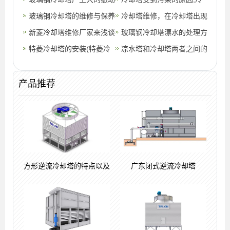
却塔有什
声响减小方法介绍(玻璃钢
玻璃钢冷却塔的维修与保养
却塔为什么会散发白烟
冷却塔维修，在冷却塔出现
冷却塔检
新菱冷却塔维修厂家来浅谈
明显漂水现象时怎么办(冷
玻璃钢冷却塔漂水的处理方
一下冷却塔维修的重要性
特菱冷却塔的安装(特菱冷
却塔大量耗
法(玻璃钢冷却塔水处理)
凉水塔和冷却塔两者之间的
却塔保养)
差别体现在哪些方面(冷却
塔和凉水
产品推荐
方形逆流冷却塔的特点以及
广东闭式逆流冷却塔