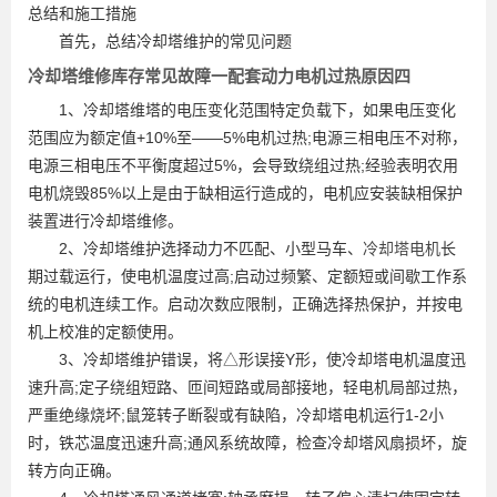
总结和施工措施
首先，总结冷却塔维护的常见问题
冷却塔维修库存常见故障一配套动力电机过热原因四
1、冷却塔维塔的电压变化范围特定负载下，如果电压变化
范围应为额定值+10%至——5%电机过热;电源三相电压不对称，
电源三相电压不平衡度超过5%，会导致绕组过热;经验表明农用
电机烧毁85%以上是由于缺相运行造成的，电机应安装缺相保护
装置进行冷却塔维修。
2、冷却塔维护选择动力不匹配、小型马车、
冷却塔电机
长
期过载运行，使电机温度过高;启动过频繁、定额短或间歇工作系
统的电机连续工作。启动次数应限制，正确选择热保护，并按电
机上校准的定额使用。
3、冷却塔维护错误，将△形误接Y形，使冷却塔电机温度迅
速升高;定子绕组短路、匝间短路或局部接地，轻电机局部过热，
严重绝缘烧坏;鼠笼转子断裂或有缺陷，冷却塔电机运行1-2小
时，铁芯温度迅速升高;通风系统故障，检查冷却塔风扇损坏，旋
转方向正确。