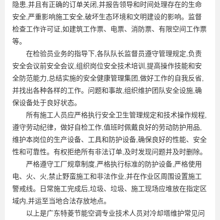
隐患,并且有正确的订单关闭,并报告领导和时间处理存在的生命
安全,严重影响施工安全,破坏生态环境和文明建设的影响。监督
检查工作许可证,如建筑工作票、电票、消防票、有限空间工作票
等。
在检验员业务的指导下,各队队长监督员遵守管理规定,负责
安全会议前安全会议,组织岗位安全技术培训,提高操作技能和安
全防范能力,总结实施的安全健康管理集团,做好工作的自我反省,
并找出各种各样的工作。问题和事故,组织维护团队安全设施,确
保设备处于良好状态。
所有施工人员应严格执行安全卫生管理规定和技术操作规程,
遵守劳动纪律，做好自检工作,值班时佩戴良好的劳动防护用品,
维护本岗位的生产设备、工具和防护设备,确保良好的性能、安全
性和可靠性。有权拒绝所有非法订单,及时发现问题并及时删除。
严格遵守工厂规章制度,严格执行标准的防护设备,严格使用
电、火、火,禁止野蛮施工和非法作业,并在作业区周围设置施工
警戒线。日常施工完成后,垃圾、垃圾、施工现场应堆放在指定区
域内,并运至当地合法存放地点。
以上是广东特菱节能空调专业技术人员对冷却塔维护常见问